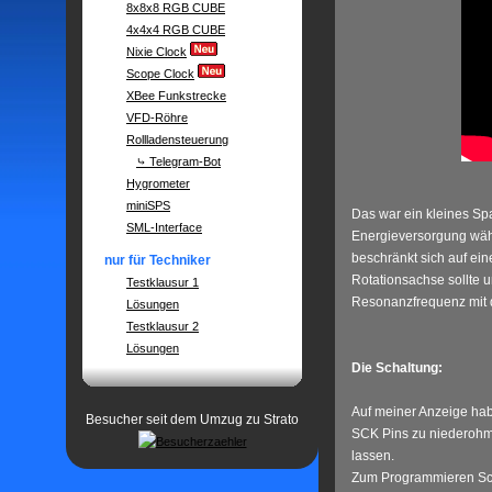
8x8x8 RGB CUBE
4x4x4 RGB CUBE
Nixie Clock
Scope Clock
XBee Funkstrecke
VFD-Röhre
Rollladensteuerung
⤷ Telegram-Bot
Hygrometer
miniSPS
Das war ein kleines Spa
SML-Interface
Energieversorgung währe
beschränkt sich auf ei
nur für Techniker
Rotationsachse sollte un
Testklausur 1
Resonanzfrequenz mit
Lösungen
Testklausur 2
Lösungen
Die Schaltung:
Auf meiner Anzeige hab
Besucher seit dem Umzug zu Strato
SCK Pins zu niederohmi
lassen.
Zum Programmieren Schal