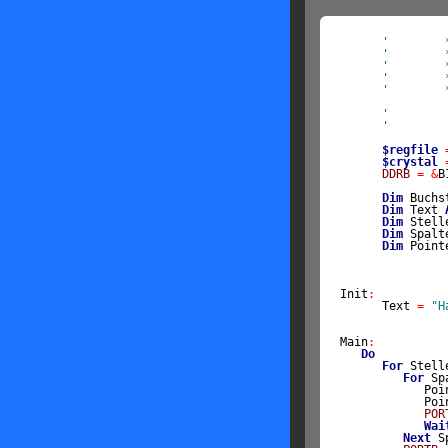
'        
'        
'        
'        
'        
'        
'        
$regfile
$crystal
DDRB
=
&
B
Dim
 Buchs
Dim
 Text 
Dim
 Stell
Dim
 Spalt
Dim
 Point
Init
:
      Text 
=
"H
Main
:
Do
For
 Stell
For
 Sp
            Poi
            Poi
POR
Wai
Next
 S