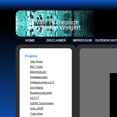
private Homepage
von Stefan Weigert
HOME
DISCLAIMER
IMPRESSUM
DATENSCHU
Projekte
mini Tesla
BIG Tesla
Bahnhofsuhr
Digitalanzeige
Digitalanzeige v2.0
Dot-Matrix
Rotationsanzeige
DCF77
S2000 Tachoswap
GAL 16V8
Tube Amp