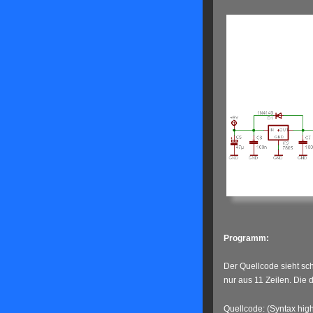
Programm:
Der Quellcode sieht sch
nur aus 11 Zeilen. Die
Quellcode: (Syntax high