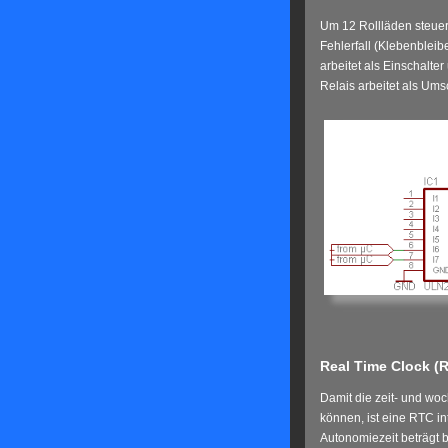
Um 12 Rollläden steuern
Fehlerfall (Klebenbleib
arbeitet als Einschalte
Relais arbeitet als Ums
Real Time Clock (
Damit die zeit- und wo
können, ist eine RTC in
Autonomiezeit beträgt b