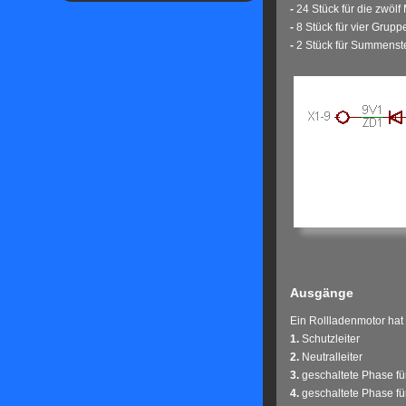
-
24 Stück für die zwölf
-
8 Stück für vier Gruppe
-
2 Stück für Summensteu
Ausgänge
Ein Rollladenmotor hat
1.
Schutzleiter
2.
Neutralleiter
3.
geschaltete Phase fü
4.
geschaltete Phase für