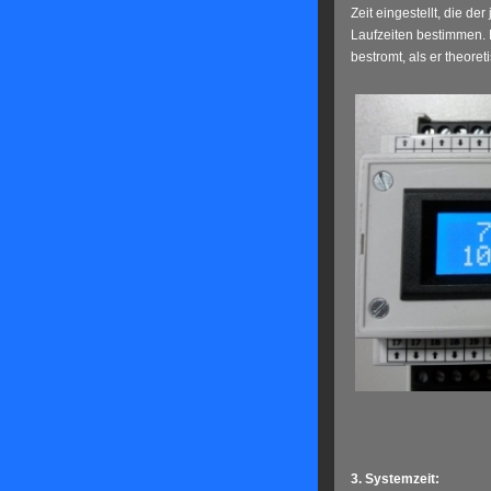
Zeit eingestellt, die d
Laufzeiten bestimmen. 
bestromt, als er theore
3. Systemzeit: