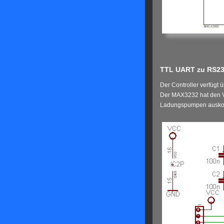
TTL UART zu RS23
Der Controller verfügt
Der MAX3232 hat den Vo
Ladungspumpen auskomm