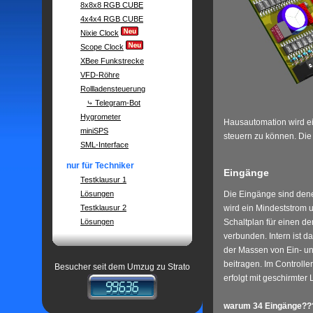
8x8x8 RGB CUBE
4x4x4 RGB CUBE
Nixie Clock
Scope Clock
XBee Funkstrecke
VFD-Röhre
Rollladensteuerung
⤷ Telegram-Bot
Hygrometer
Hausautomation wird ei
miniSPS
steuern zu können. Die 
SML-Interface
nur für Techniker
Eingänge
Testklausur 1
Lösungen
Die Eingänge sind dene
Testklausur 2
wird ein Mindeststrom 
Lösungen
Schaltplan für einen de
verbunden. Intern ist 
der Massen von Ein- un
beitragen. Im Controll
Besucher seit dem Umzug zu Strato
erfolgt mit geschirmter
warum 34 Eingänge??