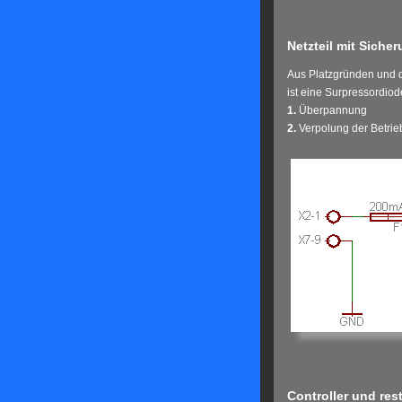
Netzteil mit Siche
Aus Platzgründen und d
ist eine Surpressordiod
1.
Überpannung
2.
Verpolung der Betri
Controller und rest