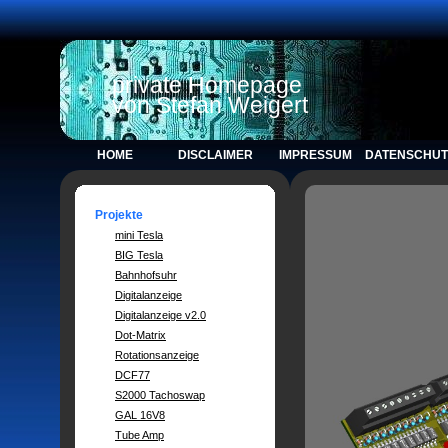
private Homepage
von Stefan Weigert
HOME
DISCLAIMER
IMPRESSUM
DATENSCHU
Projekte
mini Tesla
BIG Tesla
Bahnhofsuhr
Digitalanzeige
Digitalanzeige v2.0
Dot-Matrix
Rotationsanzeige
DCF77
S2000 Tachoswap
GAL 16V8
Tube Amp