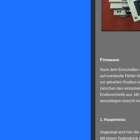
Firmware
Nach dem Einschalten de
auf eventuelle Fehler h
zur aktuellen Position 
zwischen den einzelnen
Endlosschleife aus. Mi
denselbigen erreicht ma
1. Hauptmenu:
Angezeigt wird hier di
Mit einem Tastendruck 