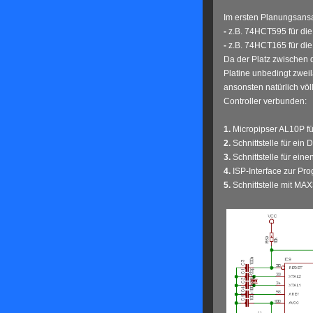
Im ersten Planungsansat
-
z.B. 74HCT595 für di
-
z.B. 74HCT165 für di
Da der Platz zwischen d
Platine unbedingt zweil
ansonsten natürlich vö
Controller verbunden:
1.
Micropipser AL10P fü
2.
Schnittstelle für ei
3.
Schnittstelle für eine
4.
ISP-Interface zur Pro
5.
Schnittstelle mit MAX