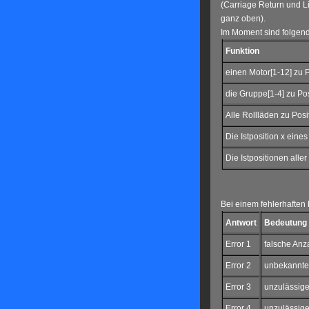
(Carriage Return und L
ganz oben).
Im Moment sind folgend
Funktion
einen Motor[1-12] zu P
die Gruppe[1-4] zu Pos
Alle Rollläden zu Posi
Die Istposition x eine
Die Istpositionen alle
Bei einem fehlerhaften
Antwort
Bedeutung
Error 1
falsche Anz
Error 2
unbekannte
Error 3
unzulässig
Error 4
unzulässig