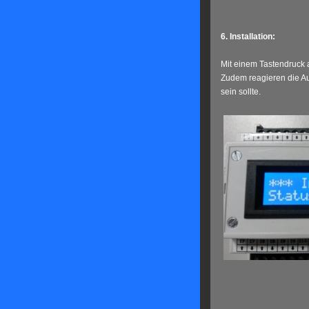
6. Installation:
Mit einem Tastendruck 
Zudem reagieren die Au
sein sollte.